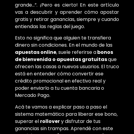
grande…”. ¡Pero es cierto! En este artículo
vas a descubrir y aprender cómo apostar
gratis y retirar ganancias, siempre y cuando
entiendas las reglas del juego.
Esto no significa que alguien te transfiera
dinero sin condiciones. En el mundo de las
apuestas online
, suele referirse a
bonos
de bienvenida o apuestas gratuitas
que
ofrecen las casas a nuevos usuarios. El truco
está en entender cómo convertir ese
crédito promocional en efectivo real y
poder enviarlo a tu cuenta bancaria o
Mercado Pago.
Acá te vamos a explicar paso a paso el
sistema matemático para liberar ese bono,
superar el
rollover
y disfrutar de tus
ganancias sin trampas. Aprendé con este