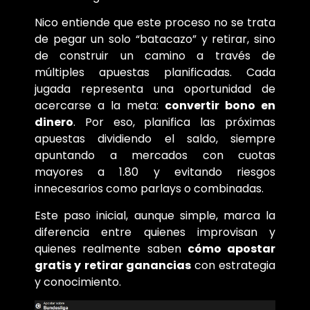
Nico entiende que este proceso no se trata
de pegar un solo “batacazo” y retirar, sino
de construir un camino a través de
múltiples apuestas planificadas. Cada
jugada representa una oportunidad de
acercarse a la meta:
convertir bono en
dinero
. Por eso, planifica las próximas
apuestas dividiendo el saldo, siempre
apuntando a mercados con cuotas
mayores a 1.80 y evitando riesgos
innecesarios como parlays o combinadas.
Este paso inicial, aunque simple, marca la
diferencia entre quienes improvisan y
quienes realmente saben
cómo apostar
gratis y retirar ganancias
con estrategia
y conocimiento.