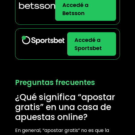
Accedé a
Betsson
Accedé a
Sportsbet
Preguntas frecuentes
¿Qué significa “apostar
gratis” en una casa de
apuestas online?
En general, “apostar gratis” no es que la