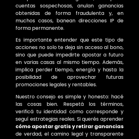
cuentas sospechosas, anulan ganancias
obtenidas de forma fraudulenta y, en
muchos casos, banean direcciones IP de
forma permanente.
Es importante entender que este tipo de
acciones no solo te deja sin acceso al bono,
sino que puede impedirte apostar a futuro
en varias casas al mismo tiempo. Además,
implica perder tiempo, energía y hasta la
posibilidad de aprovechar futuras
promociones legales y rentables.
Nuestro consejo es simple y honesto: hacé
las cosas bien. Respetá los términos,
verificá tu identidad como corresponde y
seguí estrategias reales. Si querés aprender
cómo apostar gratis y retirar ganancias
de verdad, el camino legal y transparente