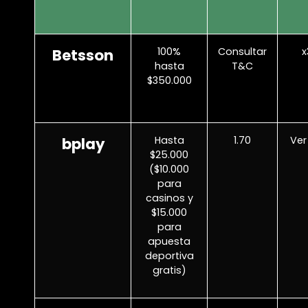
100%
Consultar
x
Betsson
hasta
T&C
$350.000
Hasta
1.70
Ver
bplay
$25.000
($10.000
para
casinos y
$15.000
para
apuesta
deportiva
gratis)