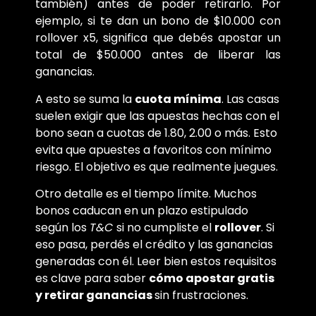
también) antes de poder retirarlo. Por
ejemplo, si te dan un bono de $10.000 con
rollover x5, significa que debés apostar un
total de $50.000 antes de liberar las
ganancias.
A esto se suma la
cuota mínima
. Las casas
suelen exigir que las apuestas hechas con el
bono sean a cuotas de 1.80, 2.00 o más. Esto
evita que apuestes a favoritos con mínimo
riesgo. El objetivo es que realmente juegues.
Otro detalle es el tiempo límite. Muchos
bonos caducan en un plazo estipulado
según los
T&C
si no cumpliste el
rollover
. Si
eso pasa, perdés el crédito y las ganancias
generadas con él. Leer bien estos requisitos
es clave para saber
cómo apostar gratis
y retirar ganancias
sin frustraciones.