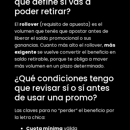
qué define si vas a
poder retirar?
El
rollover
(requisito de apuesta) es el
volumen que tenés que apostar antes de
liberar el saldo promocional o sus
ganancias. Cuanto más alto el rollover,
más
exigente
se vuelve convertir el beneficio en
saldo retirable, porque te obliga a mover
más volumen en un plazo determinado.
¿Qué condiciones tengo
que revisar sí o sí antes
de usar una promo?
Las claves para no “perder” el beneficio por
la letra chica:
Cuota mínima
válida