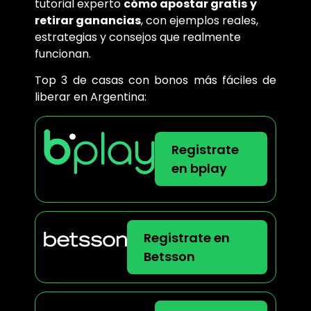
tutorial experto
cómo apostar gratis
y
retirar ganancias
, con ejemplos reales,
estrategias y consejos que realmente
funcionan.
Top 3 de casas con bonos más fáciles de
liberar en Argentina:
Registrate
en bplay
Registrate en
Betsson