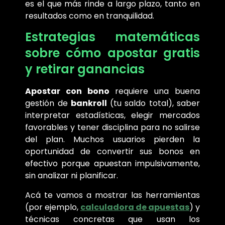
es el que más rinde a largo plazo, tanto en
resultados como en tranquilidad.
Estrategias matemáticas
sobre cómo apostar gratis
y retirar ganancias
Apostar con bono
requiere una buena
gestión de
bankroll
(tu saldo total), saber
interpretar estadísticas, elegir mercados
favorables y tener disciplina para no salirse
del plan. Muchos usuarios pierden la
oportunidad de convertir sus bonos en
efectivo porque apuestan impulsivamente,
sin analizar ni planificar.
Acá te vamos a mostrar las herramientas
(por ejemplo,
calculadora de apuestas
)
y
técnicas concretas que usan los