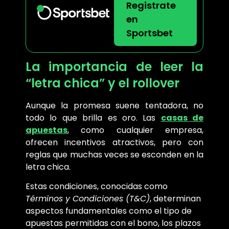
Registrate
en
Sportsbet
La importancia de leer la
“letra chica” y el rollover
Aunque la promesa suene tentadora, no
todo lo que brilla es oro. Las
casas de
apuestas
, como cualquier empresa,
ofrecen incentivos atractivos, pero con
reglas que muchas veces se esconden en la
letra chica.
Estas condiciones, conocidas como
Términos y Condiciones (T&C)
, determinan
aspectos fundamentales como el tipo de
apuestas permitidas con el bono, los plazos