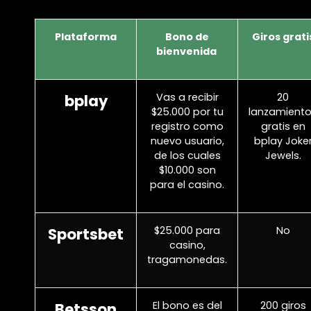
Plataforma
Bono de
Giros grati
bienvenida
Vas a recibir
20
bplay
$25.000 por tu
lanzamient
registro como
gratis en
nuevo usuario,
bplay Joke
de los cuales
Jewels.
$10.000 son
para el casino.
$25.000 para
No
Sportsbet
casino,
tragamonedas.
El bono es del
200 giros
Betsson