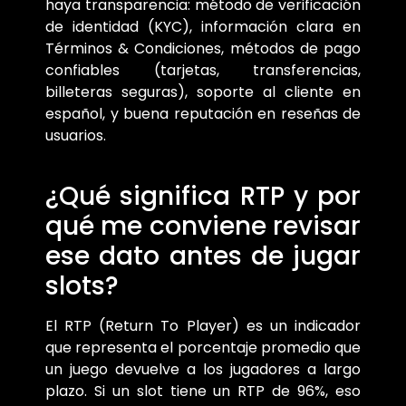
haya transparencia: método de verificación
de identidad (KYC), información clara en
Términos & Condiciones, métodos de pago
confiables (tarjetas, transferencias,
billeteras seguras), soporte al cliente en
español, y buena reputación en reseñas de
usuarios.
¿Qué significa RTP y por
qué me conviene revisar
ese dato antes de jugar
slots?
El RTP (Return To Player) es un indicador
que representa el porcentaje promedio que
un juego devuelve a los jugadores a largo
plazo. Si un slot tiene un RTP de 96%, eso