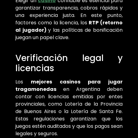
Elegir un
casino
confiable es esencial para
garantizar transparencia, cobros rápidos y
una experiencia justa. En este punto,
factores como la licencia, los
RTP
(retorno
al jugador)
y las políticas de bonificación
juegan un papel clave.
Verificación legal y
licencias
Los
mejores casinos para jugar
tragamonedas
en Argentina deben
contar con licencias emitidas por entes
provinciales, como Lotería de la Provincia
de Buenos Aires o la Lotería de Santa Fe.
Estas regulaciones garantizan que los
juegos estén auditados y que los pagos sean
legales y seguros.