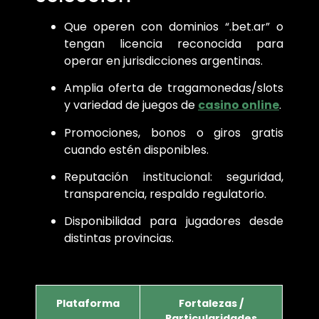
Que operen con dominios “.bet.ar” o
tengan licencia reconocida para
operar en jurisdicciones argentinas.
Amplia oferta de tragamonedas/slots
y variedad de juegos de
casino online
.
Promociones, bonos o giros gratis
cuando estén disponibles.
Reputación institucional: seguridad,
transparencia, respaldo regulatorio.
Disponibilidad para jugadores desde
distintas provincias.
Plataforma
Fortalezas /
Particularidades