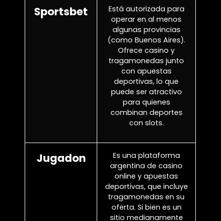
Está autorizada para
Sportsbet
operar en al menos
algunas provincias
(como Buenos Aires).
Ofrece casino y
tragamonedas junto
con apuestas
deportivas, lo que
puede ser atractivo
para quienes
combinan deportes
con slots.
Es una plataforma
Jugadon
argentina de casino
online y apuestas
deportivas, que incluye
tragamonedas en su
oferta. Si bien es un
sitio medianamente