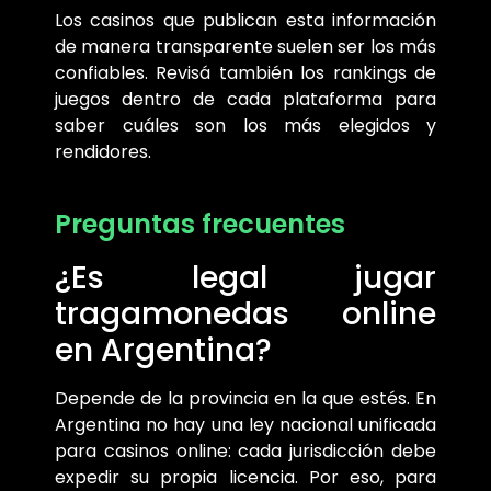
Los casinos que publican esta información
de manera transparente suelen ser los más
confiables. Revisá también los rankings de
juegos dentro de cada plataforma para
saber cuáles son los más elegidos y
rendidores.
Preguntas frecuentes
¿Es legal jugar
tragamonedas online
en Argentina?
Depende de la provincia en la que estés. En
Argentina no hay una ley nacional unificada
para casinos online: cada jurisdicción debe
expedir su propia licencia. Por eso, para