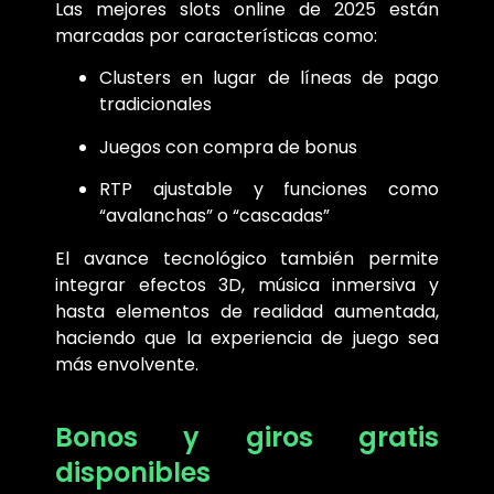
Las mejores slots online de 2025 están
marcadas por características como:
Clusters en lugar de líneas de pago
tradicionales
Juegos con compra de bonus
RTP ajustable y funciones como
“avalanchas” o “cascadas”
El avance tecnológico también permite
integrar efectos 3D, música inmersiva y
hasta elementos de realidad aumentada,
haciendo que la experiencia de juego sea
más envolvente.
Bonos y giros gratis
disponibles