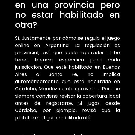
en una provincia pero
no estar habilitado en
otra?
Sí, Justamente por cómo se regula el juego
online en Argentina. La regulación es
provincial, así que cada operador debe
tener licencia específica para cada
jurisdicción. Que esté habilitado en Buenos
Aires o Santa Fe, no implica
automáticamente que esté habilitado en
Córdoba, Mendoza u otra provincia. Por eso
siempre conviene revisar la cobertura local
antes de registrarte. Si jugás desde
Córdoba, por ejemplo, revisá que la
plataforma figure habilitada allí.