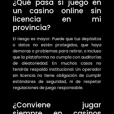
¿Qué pasa si juego en
un casino online sin
licencia en mi
provincia?
El riesgo es mayor. Puede que tus depósitos
o datos no estén protegidos, que haya
demoras o problemas para retirar, o incluso
que la plataforma no cumpla con auditorías
de aleatoriedad. En muchos casos no
tendrás respaldo institucional. Un operador
sin licencia no tiene obligación de cumplir
estándares de seguridad, ni de respetar
regulaciones de juego responsable.
¿Conviene jugar
siempre en casinos