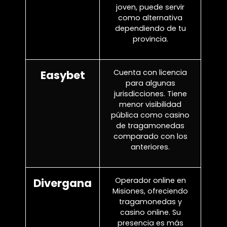
joven, puede servir
como alternativa
dependiendo de tu
provincia.
Cuenta con licencia
Easybet
para algunas
jurisdicciones. Tiene
menor visibilidad
pública como casino
de tragamonedas
comparado con los
anteriores.
Operador online en
Divergana
Misiones, ofreciendo
tragamonedas y
casino online. Su
presencia es más