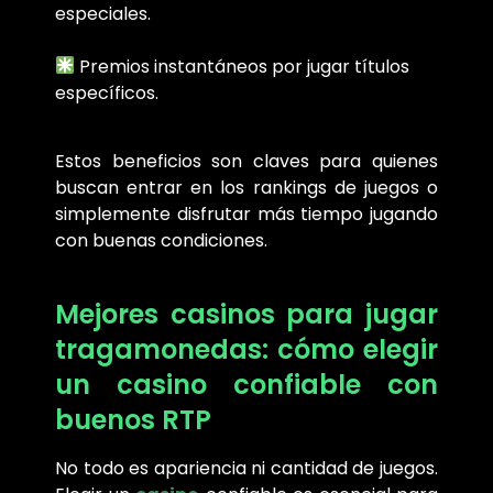
especiales.
Premios instantáneos por jugar títulos
específicos.
Estos beneficios son claves para quienes
buscan entrar en los rankings de juegos o
simplemente disfrutar más tiempo jugando
con buenas condiciones.
Mejores casinos para jugar
tragamonedas: cómo elegir
un casino confiable con
buenos RTP
No todo es apariencia ni cantidad de juegos.