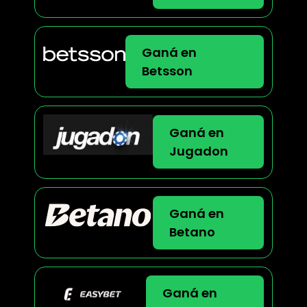
Ganá en
Betsson
Ganá en
Jugadon
Ganá en
Betano
Ganá en