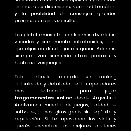
gracias a su dinamismo, variedad temática
y la posibilidad de conseguir grandes
premios con giros sencillos.
Las plataformas ofrecen los más divertidos,
variados y sumamente entretenidos, para
que elijas en dónde querés ganar. Además,
siempre van sumando otros premios y
hasta nuevos juegos.
Este artículo recopila un ranking
actualizado y detallado de los operadores
más destacados para jugar
tragamonedas online
desde Argentina.
Analizamos variedad de juegos, calidad de
software, bonos, giros gratis sin depósito y
reputación. Si te apasionan los slots y
querés encontrar las mejores opciones