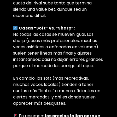
cuota del rival sube tanto que termina
siendo una value bet, aunque sea un
escenario difícil.
Casas “Soft” vs. “Sharp”:
No todas las casas se mueven igual. Las
sharp (casas más profesionales, muchas
veces asiáticas o enfocadas en volumen)
suelen tener líneas más finas y ajustes
instantáneos: casi no dejan errores grandes
porque el mercado las corrige al toque.
En cambio, las soft (más recreativas,
muchas veces locales) tienden a tener
cuotas más “lentas” o menos eficientes en
ciertos mercados, y ahí es donde suelen
aparecer más desajustes.
En resumen:
los precios fallan porque