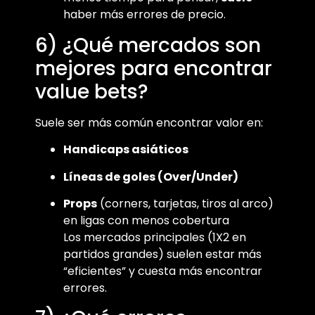
haber más errores de precio.
6) ¿Qué mercados son
mejores para encontrar
value bets?
Suele ser más común encontrar valor en:
Handicaps asiáticos
Líneas de goles (Over/Under)
Props
(corners, tarjetas, tiros al arco)
en ligas con menos cobertura
Los mercados principales (1X2 en
partidos grandes) suelen estar más
“eficientes” y cuesta más encontrar
errores.