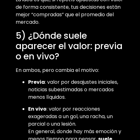
de forma consistente, tus decisiones están
mejor “compradas” que el promedio del
mercado.
5) ¿Dónde suele
aparecer el valor: previa
o en vivo?
En ambos, pero cambia el motivo:
Previa
: valor por desajustes iniciales,
noticias subestimadas o mercados
menos líquidos.
En vivo
: valor por reacciones
exageradas a un gol, una racha, un
parcial o una lesión.
En general, donde hay más emoción y
menos tiempo para pensar,
suele