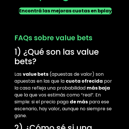
Encontrá las mejoras cuotas en bplay
FAQs sobre value bets
1) ¿Qué son las value
bets?
Las
value bets
(apuestas de valor) son
apuestas en las que la
cuota ofrecida
por
la casa refleja una probabilidad
más baja
que la que vos estimás como “real”. En
simple: si el precio paga
de más
para ese
escenario, hay valor, aunque no siempre se
gane.
2) ¿Cómo sé si una