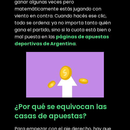
ganar algunas veces pero
matemáticamente estás jugando con
viento en contra. Cuando hacés ese clic,
todo se ordena: ya no importa tanto quién
gana el partido, sino si la cuota está bien o
mal puesta en las
páginas de apuestas
deportivas de Argentina
.
¿Por qué se equivocan las
casas de apuestas?
Para empezar con el pie derecho, hay que