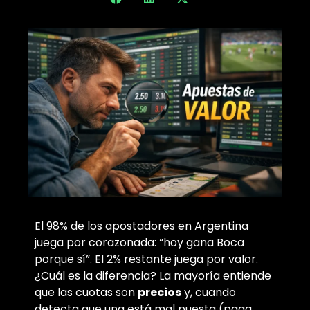
El 98% de los apostadores en Argentina
juega por corazonada: “hoy gana Boca
porque sí”. El 2% restante juega por valor.
¿Cuál es la diferencia? La mayoría entiende
que las cuotas son
precios
y, cuando
detecta que una está mal puesta (paga