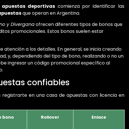
 apuestas deportivas
comienza por identificar las
apuestas
que operan en Argentina.
ano y Divergana
ofrecen diferentes tipos de bonos que
éditos promocionales. Estos bonos suelen estar
 atención a los detalles. En general, se inicia creando
ad, y, dependiendo del tipo de bono, realizando o no un
be ingresar un código promocional específico al
o.
puestas confiables
 registrarte en una casa de apuestas con licencia en
e bono
Rollover
Enlace