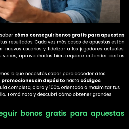
, saber
cómo conseguir bonos gratis para apuestas
tus resultados. Cada vez más casas de apuestas están
 nuevos usuarios y fidelizar a los jugadores actuales.
s veces, aprovecharlas bien requiere entender ciertos
amos lo que necesitás saber para acceder a los
e
promociones sin depósito
hasta
códigos
guía completa, clara y 100% orientada a maximizar tus
sillo. Tomá nota y descubrí cómo obtener grandes
guir bonos gratis para apuestas