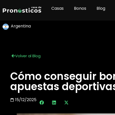
Casas
Bonos
Blog
Argentina
Volver al Blog
Cómo conseguir bon
apuestas deportiva
15/12/2025