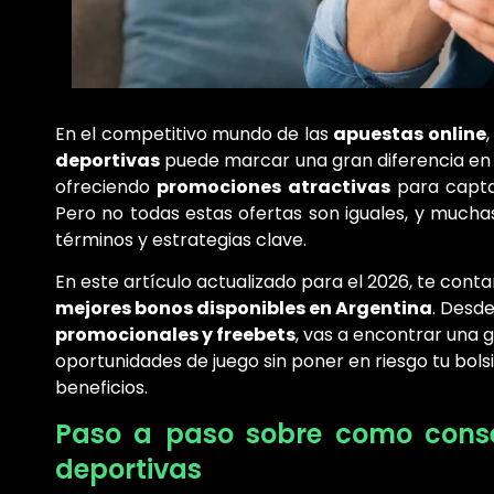
En el competitivo mundo de las
apuestas online
deportivas
puede marcar una gran diferencia en 
ofreciendo
promociones atractivas
para captar
Pero no todas estas ofertas son iguales, y mucha
términos y estrategias clave.
En este artículo actualizado para el 2026, te cont
mejores bonos disponibles en Argentina
. Desd
promocionales y freebets
, vas a encontrar una 
oportunidades de juego sin poner en riesgo tu bol
beneficios.
Paso a paso sobre como conse
deportivas