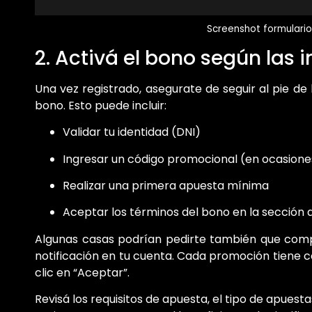
Screenshot formulario
2. Activá el bono según las 
Una vez registrado, asegurate de seguir al pie de 
bono. Esto puede incluir:
Validar tu identidad (DNI)
Ingresar un código promocional (en ocasiones 
Realizar una primera apuesta mínima
Aceptar los términos del bono en la sección
Algunas casas podrían pedirte también que compl
notificación en tu cuenta. Cada promoción tiene c
clic en “Aceptar”.
Revisá los requisitos de apuesta, el tipo de apuestas