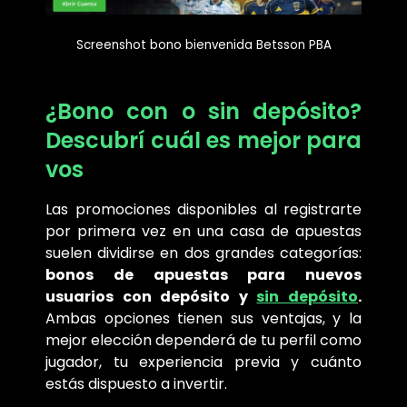
Screenshot bono bienvenida Betsson PBA
¿Bono con o sin depósito?
Descubrí cuál es mejor para
vos
Las promociones disponibles al registrarte
por primera vez en una casa de apuestas
suelen dividirse en dos grandes categorías:
bonos de apuestas para nuevos
usuarios con depósito y
sin depósito
.
Ambas opciones tienen sus ventajas, y la
mejor elección dependerá de tu perfil como
jugador, tu experiencia previa y cuánto
estás dispuesto a invertir.