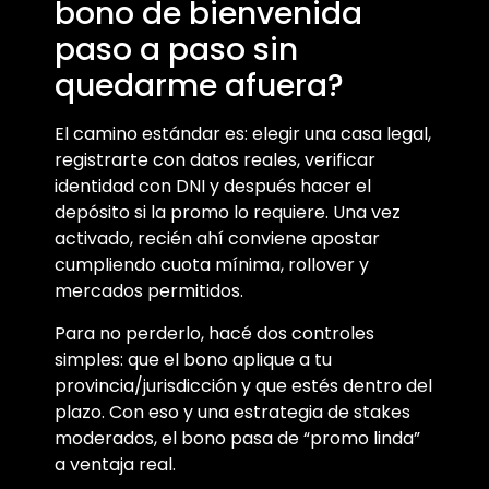
bono de bienvenida
paso a paso sin
quedarme afuera?
El camino estándar es: elegir una casa legal,
registrarte con datos reales, verificar
identidad con DNI y después hacer el
depósito si la promo lo requiere. Una vez
activado, recién ahí conviene apostar
cumpliendo cuota mínima, rollover y
mercados permitidos.
Para no perderlo, hacé dos controles
simples: que el bono aplique a tu
provincia/jurisdicción y que estés dentro del
plazo. Con eso y una estrategia de stakes
moderados, el bono pasa de “promo linda”
a ventaja real.