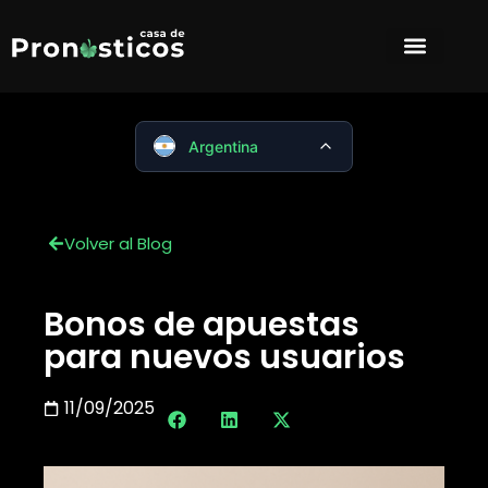
Argentina
Volver al Blog
Bonos de apuestas
para nuevos usuarios
11/09/2025