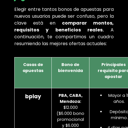
Elegir entre tantos bonos de apuestas para
nuevos usuarios puede ser confuso, pero la
clave está en
comparar montos,
requisitos y beneficios reales.
A
continuación, te compartimos un cuadro
resumiendo las mejores ofertas actuales:
Casas de
Bono de
Principales
apuestas
bienvenida
requisito par
apostar
bplay
PBA, CABA,
Mayor a 1
Mendoza:
años.
$12.000
Depósit
($6.000 bono
mínimo.
promocional
y $6.000
4 días pa