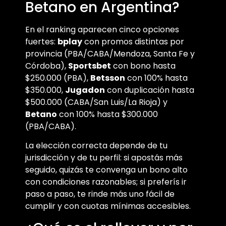
Betano en Argentina?
En el ranking aparecen cinco opciones
fuertes:
bplay
con promos distintas por
provincia (PBA/CABA/Mendoza, Santa Fe y
Córdoba),
Sportsbet
con bono hasta
$250.000 (PBA),
Betsson
con 100% hasta
$350.000,
Jugadon
con duplicación hasta
$500.000 (CABA/San Luis/La Rioja) y
Betano
con 100% hasta $300.000
(PBA/CABA).
La elección correcta depende de tu
jurisdicción y de tu perfil: si apostás más
seguido, quizás te convenga un bono alto
con condiciones razonables; si preferís ir
paso a paso, te rinde más uno fácil de
cumplir y con cuotas mínimas accesibles.