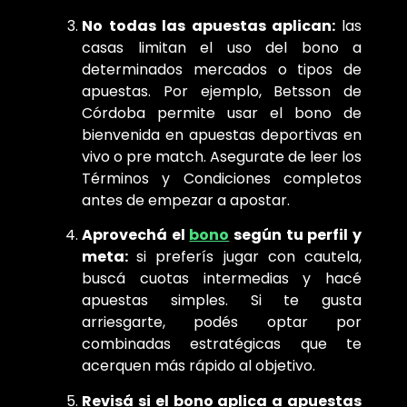
No todas las apuestas aplican:
las
casas limitan el uso del bono a
determinados mercados o tipos de
apuestas. Por ejemplo, Betsson de
Córdoba permite usar el bono de
bienvenida en apuestas deportivas en
vivo o pre match. Asegurate de leer los
Términos y Condiciones completos
antes de empezar a apostar.
Aprovechá el
bono
según tu perfil y
meta:
si preferís jugar con cautela,
buscá cuotas intermedias y hacé
apuestas simples. Si te gusta
arriesgarte, podés optar por
combinadas estratégicas que te
acerquen más rápido al objetivo.
Revisá si el bono aplica a apuestas