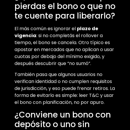
pierdas el bono o que no
te cuente para liberarlo?
El más común es ignorar el
plazo de
vigencia
: si no completás el rollover a
tiempo, el bono se cancela. Otro típico es
apostar en mercados que no aplican o usar
cuotas por debajo del mínimo exigido, y
después descubrir que “no sumó”.
También pasa que algunos usuarios no
verifican identidad o no cumplen requisitos
de jurisdicción, y eso puede frenar retiros. La
forma de evitarlo es simple: leer T&C y usar
el bono con planificación, no por apuro.
¿Conviene un bono con
depósito o uno sin