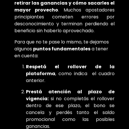
retirar las ganancias y cómo sacarles el
mayor provecho
. Muchos apostadores
principiantes cometen errores por
desconocimiento y terminan perdiendo el
beneficio sin haberlo aprovechado.
Para que no te pase lo mismo, te dejamos
algunos
puntos fundamentales
a tener
en cuenta:
Respetá el rollover de la
plataforma
, como indica el cuadro
anterior.
Prestá atención al plazo de
vigencia:
si no completás el rollover
dentro de ese plazo, el bono se
cancela y perdés tanto el saldo
promocional como las posibles
ganancias.