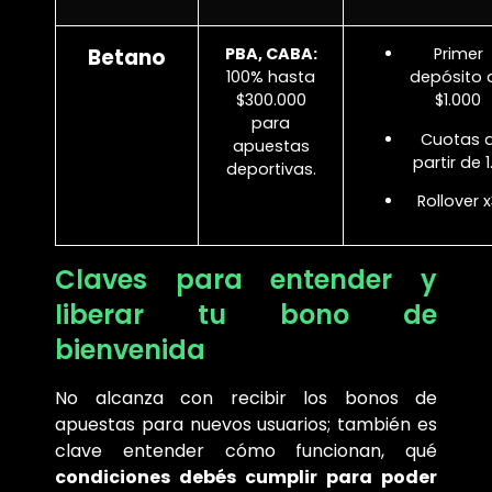
Betano
PBA, CABA:
Primer
100% hasta
depósito 
$300.000
$1.000
para
Cuotas 
apuestas
partir de 1
deportivas.
Rollover x
Claves para entender y
liberar tu bono de
bienvenida
No alcanza con recibir los bonos de
apuestas para nuevos usuarios; también es
clave entender cómo funcionan, qué
condiciones debés cumplir para poder