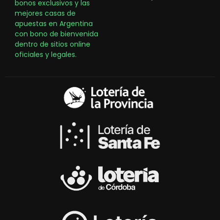
bonos exclusivos y las
mejores casas de
apuestas en Argentina
con bono de bienvenida
dentro de sitios online
oficiales y legales.