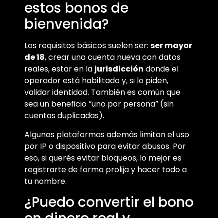
estos bonos de
bienvenida?
Los requisitos básicos suelen ser:
ser mayor
de 18
, crear una cuenta nueva con datos
reales, estar en la
jurisdicción
donde el
operador está habilitado y, si lo piden,
validar identidad. También es común que
sea un beneficio “uno por persona” (sin
cuentas duplicadas).
Algunas plataformas además limitan el uso
por IP o dispositivo para evitar abusos. Por
eso, si querés evitar bloqueos, lo mejor es
registrarte de forma prolija y hacer todo a
tu nombre.
¿Puedo convertir el bono