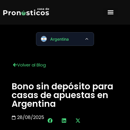
Argentina
Volver al Blog
Bono sin depósito para
casas de apuestas en
Argentina
28/08/2025