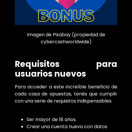
Imagen de Pixabay (propiedad de
cybercashworldwide)
Requisitos para
usuarios nuevos
Para acceder a este increíble beneficio de
cada casa de apuestas, tenés que cumplir
con una serie de requisitos indispensables:
Ser mayor de 18 años.
Crear una cuenta nueva con datos