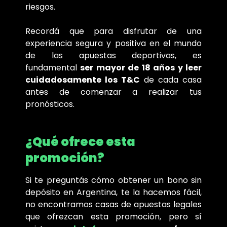
riesgos.
Recordá que para disfrutar de una
experiencia segura y positiva en el mundo
de las apuestas deportivas, es
fundamental
ser mayor de 18 años y leer
cuidadosamente los T&C
de cada casa
antes de comenzar a realizar tus
pronósticos.
¿Qué ofrece esta
promoción?
Si te preguntás cómo obtener un bono sin
depósito en Argentina, te la hacemos fácil,
no encontramos casas de apuestas legales
que ofrezcan esta promoción, pero sí