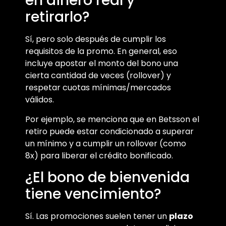
en dinero real y
retirarlo?
Sí, pero solo después de cumplir los
requisitos de la promo. En general, eso
incluye apostar el monto del bono una
cierta cantidad de veces (rollover) y
respetar cuotas mínimas/mercados
válidos.
Por ejemplo, se menciona que en Betsson el
retiro puede estar condicionado a superar
un mínimo y a cumplir un rollover (como
8x) para liberar el crédito bonificado.
¿El bono de bienvenida
tiene vencimiento?
Sí. Las promociones suelen tener un
plazo