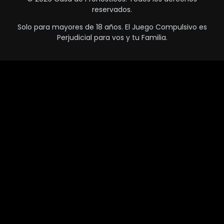
reservados.
Solo para mayores de 18 años. El Juego Compulsivo es
Perjudicial para vos y tu Familia.