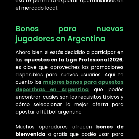
eso te permitirá explotar oportunidades en
el mercado local.
Bonos para nuevos
jugadores en Argentina
Ahora bien: si estás decidido a participar en
las
apuestas en la Liga Profesional 2026
,
es clave que aproveches las promociones
disponibles para nuevos usuarios. Aquí te
cuento los
mejores bonos para apuestas
deportivas en Argentina
que podés
encontrar, cuáles son los requisitos típicos y
cómo seleccionar la mejor oferta para
apostar al fútbol argentino.
Muchos operadores ofrecen
bonos de
bienvenida
o gratis que podés usar para