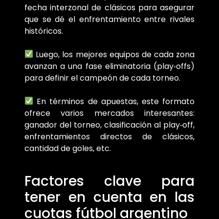
fecha interzonal de clásicos para asegurar
que se dé el enfrentamiento entre rivales
históricos.
Luego, los mejores equipos de cada zona
avanzan a una fase eliminatoria (play‑offs)
para definir el campeón de cada torneo.
En términos de apuestas, este formato
ofrece varios mercados interesantes:
ganador del torneo, clasificación al play‑off,
enfrentamientos directos de clásicos,
cantidad de goles, etc.
Factores clave para
tener en cuenta en las
cuotas fútbol argentino