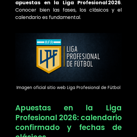
apuestas en la Liga Profesional 2026
.
Conocer bien las fases, los clásicos y el
calendario es fundamental.
Imagen oficial sitio web Liga Profesional de Fútbol
Apuestas en la Liga
Profesional 2026: calendario
confirmado y fechas de