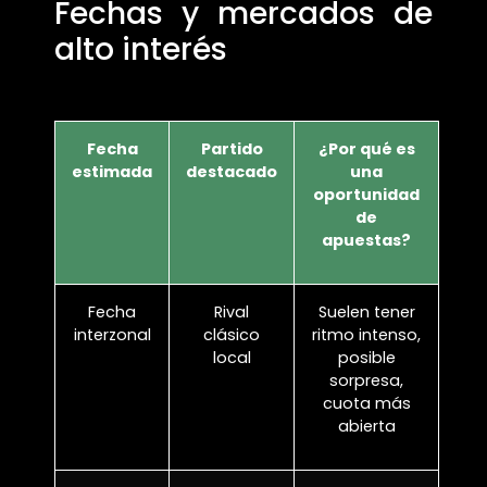
Fechas y mercados de
alto interés
Fecha
Partido
¿Por qué es
estimada
destacado
una
oportunidad
de
apuestas?
Fecha
Rival
Suelen tener
interzonal
clásico
ritmo intenso,
local
posible
sorpresa,
cuota más
abierta