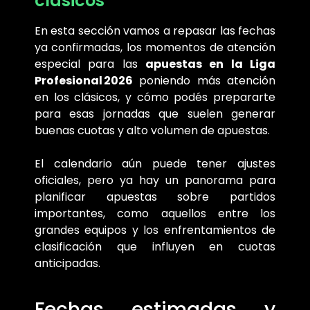
clásicos
En esta sección vamos a repasar las fechas
ya confirmadas, los momentos de atención
especial para las
apuestas en la Liga
Profesional 2026
poniendo más atención
en los clásicos, y cómo podés prepararte
para esas jornadas que suelen generar
buenas cuotas y alto volumen de apuestas.
El calendario aún puede tener ajustes
oficiales, pero ya hay un panorama para
planificar apuestas sobre partidos
importantes, como aquellos entre los
grandes equipos y los enfrentamientos de
clasificación que influyen en cuotas
anticipadas.
Fechas estimadas y