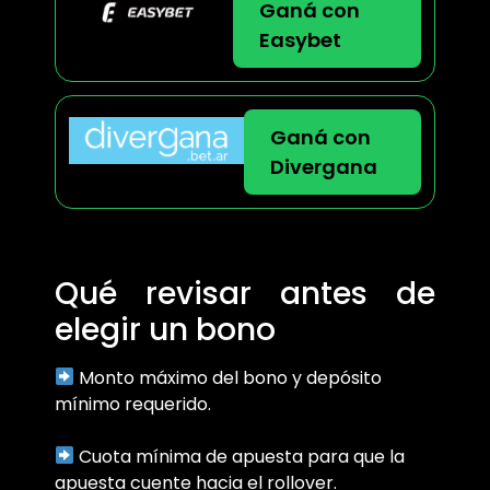
Ganá con
Easybet
Ganá con
Divergana
Qué revisar antes de
elegir un bono
Monto máximo del bono y depósito
mínimo requerido.
Cuota mínima de apuesta para que la
apuesta cuente hacia el rollover.