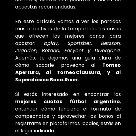
apuestas recomendadas.
En este artículo vamos a ver los partidos
más atractivos de la temporada, las casas
que ofrecen los mejores bonos para
apostar:
bplay, Sportsbet, Betsson,
Jugadon, Betano, Easybet y Divergana
.
Además, te dejamos una guía clara de
cómo sacarle provecho al
Torneo
Apertura, al Torneo Clausura, y al
Superclásico Boca‑River.
Si estás interesado en encontrar las
mejores cuotas fútbol argentino
,
entender cómo funciona el formato de
campeonatos y aprovechar los bonos al
registrarte en plataformas locales, estás en
el lugar indicado.