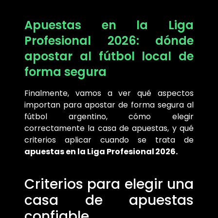
Apuestas en la Liga
Profesional 2026: dónde
apostar al fútbol local de
forma segura
Finalmente, vamos a ver qué aspectos
importan para apostar de forma segura al
fútbol argentino, cómo elegir
correctamente la casa de apuestas, y qué
criterios aplicar cuando se trata de
apuestas en la Liga Profesional 2026.
Criterios para elegir una
casa de apuestas
confiable