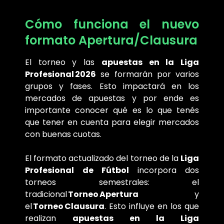
Cómo funciona el nuevo
formato Apertura/Clausura
El torneo y las
apuestas en la Liga
Profesional 2026
se formarán por varios
grupos y fases. Esto impactará en los
mercados de apuestas y por ende es
importante conocer qué es lo que tenés
que tener en cuenta para elegir mercados
con buenas cuotas.
El formato actualizado del torneo de la
Liga
Profesional de Fútbol
incorpora dos
torneos semestrales: el
tradicional
Torneo Apertura
y
el
Torneo Clausura
. Esto influye en los que
realizan
apuestas en la Liga