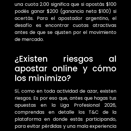
una cuota 2.00 significa que si apostás $100
podés ganar $200 (ganancia neta $100) si
acertás. Para el apostador argentino, el
desafío es encontrar cuotas atractivas
antes de que se ajusten por el movimiento
de mercado.
¿Existen riesgos al
apostar online y cómo
los minimizo?
Sí, como en toda actividad de azar, existen
riesgos. Es por eso que, antes que hagas tus
apuestas en la Liga Profesional 2026,
comprendas en detalle los T&C de la
plataforma en donde estás participando,
para evitar pérdidas y una mala experiencia