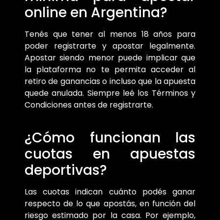
online en Argentina?
Tenés que tener al menos 18 años para
poder registrarte y apostar legalmente.
Apostar siendo menor puede implicar que
la plataforma no te permita acceder al
retiro de ganancias o incluso que la apuesta
quede anulada. Siempre leé los Términos y
Condiciones antes de registrarte.
¿Cómo funcionan las
cuotas en apuestas
deportivas?
Las cuotas indican cuánto podés ganar
respecto de lo que apostás, en función del
riesgo estimado por la casa. Por ejemplo,