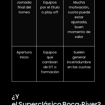
Jornada
Equipos
Mucha
final del
por el título
motivación,
torneo
o play‑off
cuota puede
estar
ajustada,
buen
momento de
valor
Apertura
Equipos
Suelen
inicio
que
generar
cambian
incertidumbre
de DT o
en las cuotas
formación
¿Y
el Superclásico Boca‑River?