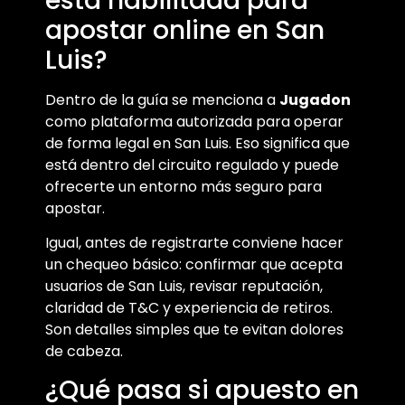
está habilitada para
apostar online en San
Luis?
Dentro de la guía se menciona a
Jugadon
como plataforma autorizada para operar
de forma legal en San Luis. Eso significa que
está dentro del circuito regulado y puede
ofrecerte un entorno más seguro para
apostar.
Igual, antes de registrarte conviene hacer
un chequeo básico: confirmar que acepta
usuarios de San Luis, revisar reputación,
claridad de T&C y experiencia de retiros.
Son detalles simples que te evitan dolores
de cabeza.
¿Qué pasa si apuesto en