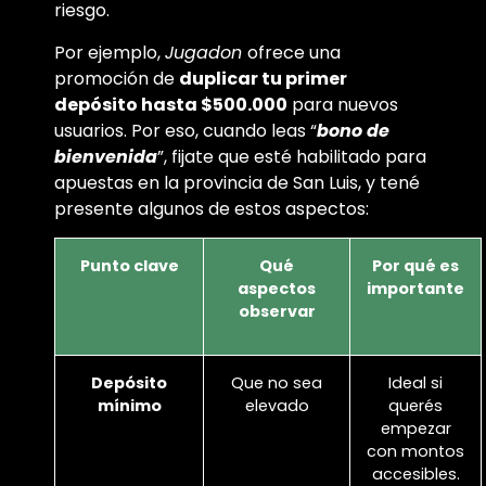
riesgo.
Por ejemplo,
Jugadon
ofrece una
promoción de
duplicar tu primer
depósito hasta $500.000
para nuevos
usuarios. Por eso, cuando leas “
bono de
bienvenida
”, fijate que esté habilitado para
apuestas en la provincia de San Luis, y tené
presente algunos de estos aspectos:
Punto clave
Qué
Por qué es
aspectos
importante
observar
Depósito
Que no sea
Ideal si
mínimo
elevado
querés
empezar
con montos
accesibles.