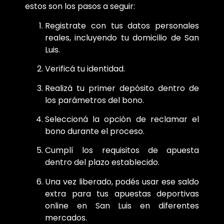
estos son los pasos a seguir:
Registrate con tus datos personales
reales, incluyendo tu domicilio de San
Luis.
Verificá tu identidad.
Realizá tu primer depósito dentro de
los parámetros del bono.
Seleccioná la opción de reclamar el
bono durante el proceso.
Cumplí los requisitos de apuesta
dentro del plazo establecido.
Una vez liberado, podés usar ese saldo
extra para tus apuestas deportivas
online en San Luis en diferentes
mercados.