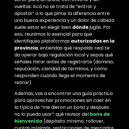
vueltas. Acá no se trata de “entrar y
apostar” a lo que pinte: la diferencia entre
una buena experiencia y un dolor de cabeza
suele estar en elegir bien
dónde
jugás. Por
eso, reunimos lo esencial para que
identifiques plataformas
autorizadas en la
provincia
, entiendas qué respaldo real te
da operar bajo regulación local y sepas qué
señales mirar antes de registrarte (dominio,
reputación, claridad de términos, y cómo
responden cuando llega el momento de
retirar).
Además, vas a encontrar una guía práctica
para aprovechar promociones sin caer en
la típica de “me dieron un bono y después
no lo puedo usar”: qué revisar del
bono de
bienvenida
(depósito mínimo, rollover,
cuotas mínimas, restricciones de mercados