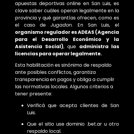
apuestas deportivas online en San Luis, es
clave saber cuáles operan legalmente en la
provincia y qué garantías ofrecen, como es
el caso de
Jugadon
. En San Luis, el
organismo regulador es ADEAS (Agencia
para el Desarrollo Económico y la
Asistencia Social)
, que
administra las
licencias para operar legalmente.
Esta habilitación es sinónimo de respaldo
ante posibles conflictos, garantiza
transparencia en pagos y obliga a cumplir
las normativas locales. Algunos criterios a
tener presente:
Verificá que acepta clientes de San
Luis.
Que el sitio use dominio .bet.ar u otro
respaldo local.