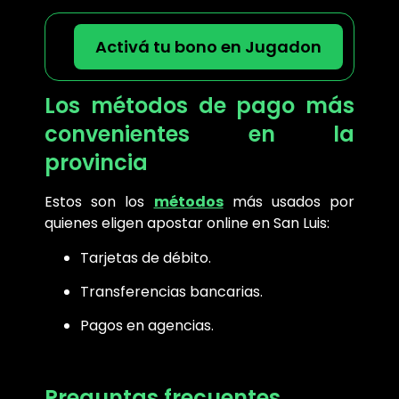
Activá tu bono en Jugadon
Los métodos de pago más
convenientes en la
provincia
Estos son los
métodos
más usados por
quienes eligen apostar online en San Luis:
Tarjetas de débito.
Transferencias bancarias.
Pagos en agencias.
Preguntas frecuentes