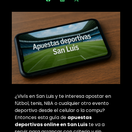
¿Vivís en San Luis y te interesa apostar en
fútbol, tenis, NBA o cualquier otro evento
deportivo desde el celular o la compu?
Entonces esta guía de
apuestas
deportivas online en San Luis
te va a
servir para arrancar con criterio y sin