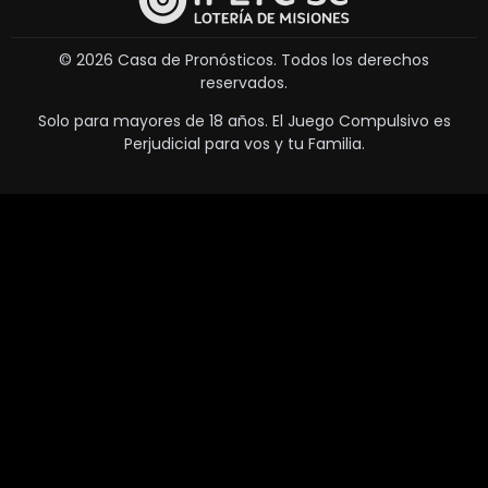
© 2026 Casa de Pronósticos. Todos los derechos
reservados.
Solo para mayores de 18 años. El Juego Compulsivo es
Perjudicial para vos y tu Familia.