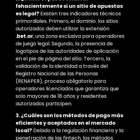
fehacientemente si un sitio de apuestas
es legal?
Existen tres indicadores técnicos
primordiales. Primero, el dominio: los sitios
autorizados deben utilizar la extensión
.bet.ar
, una zona exclusiva para operadores
de juego legal. Segundo, la presencia de
logotipos de las autoridades de aplicación
en el pie de página del sitio. Tercero, la
validación de la identidad a través del
Registro Nacional de las Personas
(RENAPER), proceso obligatorio para
operadores licenciados que garantiza que
solo mayores de 18 años y residentes
autorizados participen.
3. ¿Cuáles son los métodos de pago más
eficientes y aceptados en el mercado
local?
Debido a la regulación financiera y la
penetración de las fintech, los métodos