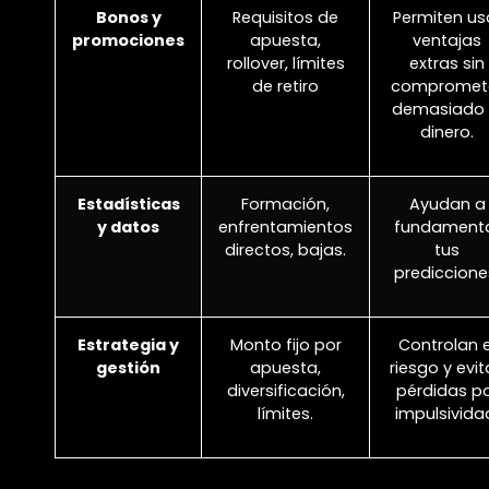
Bonos y
Requisitos de
Permiten us
promociones
apuesta,
ventajas
rollover, límites
extras sin
de retiro
compromet
demasiado 
dinero.
Estadísticas
Formación,
Ayudan a
y datos
enfrentamientos
fundament
directos, bajas.
tus
prediccione
Estrategia y
Monto fijo por
Controlan e
gestión
apuesta,
riesgo y evi
diversificación,
pérdidas p
límites.
impulsivida