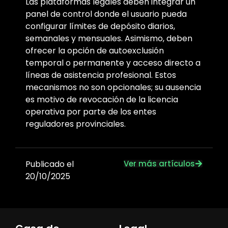
Las plataformas legales deben integrar un
panel de control donde el usuario pueda
configurar límites de depósito diarios,
semanales y mensuales. Asimismo, deben
ofrecer la opción de autoexclusión
temporal o permanente y acceso directo a
líneas de asistencia profesional. Estos
mecanismos no son opcionales; su ausencia
es motivo de revocación de la licencia
operativa por parte de los entes
reguladores provinciales.
Publicado el
Ver más artículos
20/10/2025