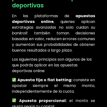
deportivas
En las plataformas de
apuestas
deportivas online
, quienes aplican
estrategias avanzadas no solo cuidan su
bankroll
: también toman decisiones
basadas en valor, reducen errores comunes
y aumentan sus probabilidades de obtener
buenos resultados a largo plazo.
Los siguientes principios son algunos de los
que podrás aplicar en las apuestas
deportivas online:
Apuesta fija o flat betting:
consiste en
apostar siempre el mismo monto,
independientemente de la cuota.
Apuesta proporcional:
el monto se
ajusta según tu capital.